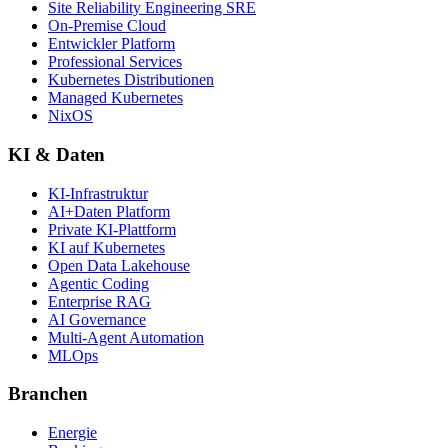
Site Reliability Engineering SRE
On-Premise Cloud
Entwickler Platform
Professional Services
Kubernetes Distributionen
Managed Kubernetes
NixOS
KI & Daten
KI-Infrastruktur
AI+Daten Platform
Private KI-Plattform
KI auf Kubernetes
Open Data Lakehouse
Agentic Coding
Enterprise RAG
AI Governance
Multi-Agent Automation
MLOps
Branchen
Energie