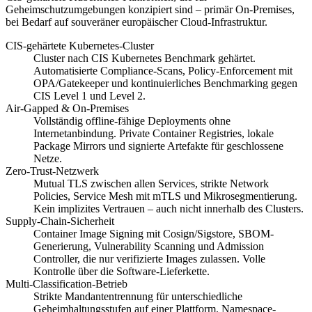
Geheimschutzumgebungen konzipiert sind – primär On-Premises,
bei Bedarf auf souveräner europäischer Cloud-Infrastruktur.
CIS-gehärtete Kubernetes-Cluster
Cluster nach CIS Kubernetes Benchmark gehärtet.
Automatisierte Compliance-Scans, Policy-Enforcement mit
OPA/Gatekeeper und kontinuierliches Benchmarking gegen
CIS Level 1 und Level 2.
Air-Gapped & On-Premises
Vollständig offline-fähige Deployments ohne
Internetanbindung. Private Container Registries, lokale
Package Mirrors und signierte Artefakte für geschlossene
Netze.
Zero-Trust-Netzwerk
Mutual TLS zwischen allen Services, strikte Network
Policies, Service Mesh mit mTLS und Mikrosegmentierung.
Kein implizites Vertrauen – auch nicht innerhalb des Clusters.
Supply-Chain-Sicherheit
Container Image Signing mit Cosign/Sigstore, SBOM-
Generierung, Vulnerability Scanning und Admission
Controller, die nur verifizierte Images zulassen. Volle
Kontrolle über die Software-Lieferkette.
Multi-Classification-Betrieb
Strikte Mandantentrennung für unterschiedliche
Geheimhaltungsstufen auf einer Plattform. Namespace-