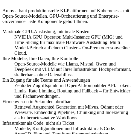
Autovia baut produktionsreife KI-Plattformen auf Kubernetes – mit
Open-Source-Modellen, GPU-Orchestrierung und Enterprise-
Governance. Jede Komponente gehört Ihnen.
Maximale GPU-Auslastung, minimale Kosten
NVIDIA GPU Operator, Multi-Instance GPU (MIG) und
Time-Slicing für maximale Hardware-Auslastung. Multi-
Modell-Betrieb auf einem Cluster – On-Prem oder souveräne
Cloud.
Ihre Modelle, Ihre Daten, Ihre Kontrolle
Open-Source-Modelle wie Llama, Mistral, Qwen und
DeepSeek mit vLLM auf Ihrer Infrastruktur. Hochperformant,
skalierbar – ohne Datenabfluss.
Ein Zugang für alle Teams und Anwendungen
Zentraler Zugriffspunkt mit OpenAI-kompatibler API. Token-
Limits, Rate Limiting, Routing und Fallback – für Entwickler
und Fachanwendungen.
Firmenwissen in Sekunden abrufbar
Retrieval Augmented Generation mit Milvus, Qdrant oder
Weaviate. Embedding-Pipelines, Chunking und Indexierung
als Kubernetes-native Workflows.
Infrastruktur als Code, nicht als Ticket
Modelle, Konfigurationen und Infrastruktur als Code.
ArgoCD, Flux und Terraform für reproduzierbare